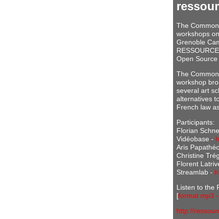
ressour
The Commons 
workshops on 
Grenoble Camp
RESSOURCES en
Open Source 
The Commons 
workshop bro
several art s
alternatives 
French law a
Participants:
Florian Schne
Vidéobase -
h
Aris Papathé
Christine Tré
Florent Latriv
Streamlab -
h
Listen to the
[
format mp3 
http://ressou