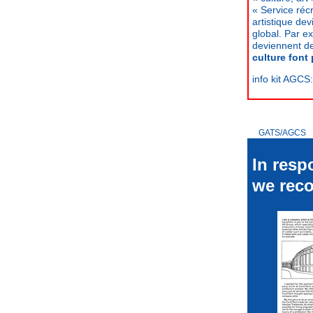
« Service récr
artistique de
global. Par ex
deviennent de
culture font
info kit AGCS
GATS/AGCS
In resp
we re