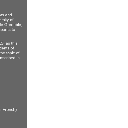
nts and
rsity of
de Grenoble,
pants to
, as this
dents of
he topic of
nscribed in
n French)