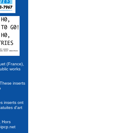
uet (France),
ublic works
 These inserts
e
s inserts ont
atuites d'art
, Hors
eipcp.net