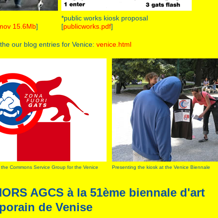
*public works kiosk proposal
.mov 15.6Mb
]
[
publicworks.pdf
]
the our blog entries for Venice:
venice.html
y the Commons Service Group for the Venice
Presenting the kiosk at the Venice Biennale
ORS AGCS à la 51ème biennale d'art
porain de Venise