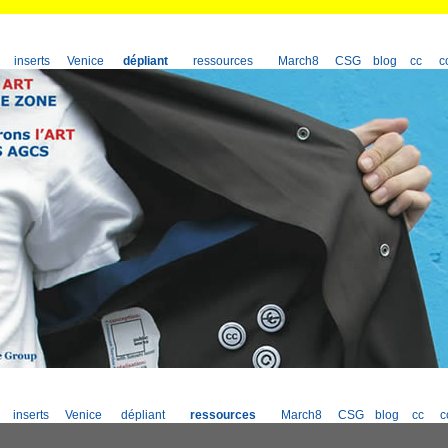
inserts
Venice
dépliant
ressources
March8
CSG
blog
cc
c
inserts
Venice
dépliant
ressources
March8
CSG
blog
cc
c