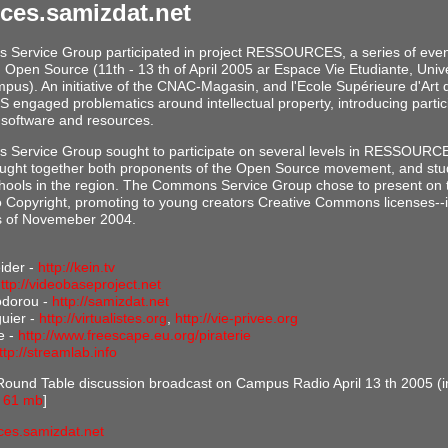
ces.samizdat.net
Service Group participated in project RESSOURCES, a series of eve
Open Source (11th - 13 th of April 2005 ar Espace Vie Etudiante, Unive
us). An initiative of the CNAC-Magasin, and l'Ecole Supérieure d'Art 
gaged problematics around intellectual property, introducing partici
software and resources.
Service Group sought to participate on several levels in RESSOURCES
ught together both proponents of the Open Source movement, and stu
chools in the region. The Commons Service Group chose to present on t
to Copyright, promoting to young creators Creative Commons licenses--i
s of Novemeber 2004.
ider -
http://kein.tv
ttp://videobaseproject.net
odorou -
http://samizdat.net
guier -
http://virtualistes.org
,
http://vie-privee.org
e -
http://www.freescape.eu.org/piraterie
ttp://streamlab.info
 Round Table discussion broadcast on Campus Radio April 13 th 2005 (i
- 61 mb
]
rces.samizdat.net