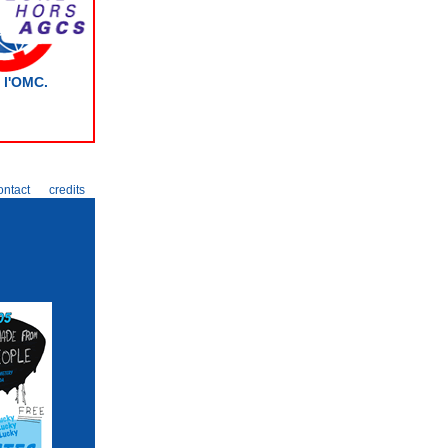
 l'OMC.
ontact
credits