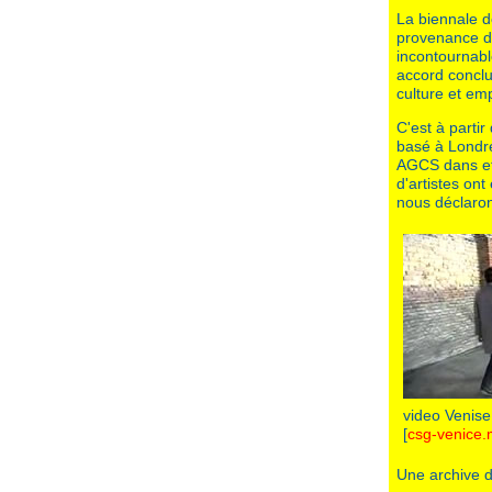
La biennale d
provenance d
incontournable
accord conclu 
culture et em
C'est à partir
basé à Londr
AGCS dans et 
d'artistes on
nous déclar
video Venise
[
csg-venice
Une archive d