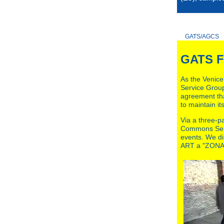
GATS/AGCS
GATS F
As the Venice
Service Group
agreement that
to maintain it
Via a three-pa
Commons Serv
events. We dis
ART a "ZONA