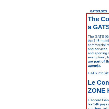
GATS/AGCS
The Co
a GAT
The GATS (Ge
the 146 memb
commercial re
and services. 
and sporting s
exemption", b
are part of 
agenda.
GATS info kit
Le Com
ZONE 
L'Accord Gén
les 146 pays 
« culture, art