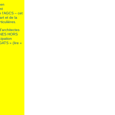
 en
nt
de l'AGCS – cet
art et de la
iculières.
d'architectes
ZONES HORS
cipation
ATS » (lire «