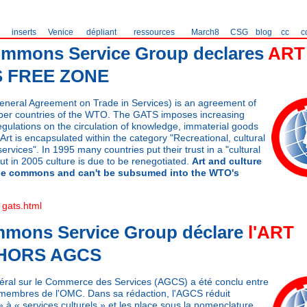
inserts
Venice
dépliant
ressources
March8
CSG
blog
cc
c
mmons Service Group declares
ART
S FREE ZONE
neral Agreement on Trade in Services) is an agreement of
er countries of the WTO. The GATS imposes increasing
gulations on the circulation of knowledge, immaterial goods
Art is encapsulated within the category "Recreational, cultural
ervices". In 1995 many countries put their trust in a "cultural
ut in 2005 culture is due to be renegotiated.
Art and culture
the commons and can't be subsumed into the WTO's
:
gats.html
mons Service Group déclare
l'ART
HORS AGCS
éral sur le Commerce des Services (AGCS) a été conclu entre
membres de l'OMC. Dans sa rédaction, l'AGCS réduit
 » à « services culturels » et les place sous la nomenclature