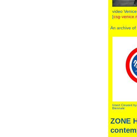
video Venice
[
csg-venice
An archive of 
Insert Created b
Biennale
ZONE H
contem