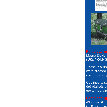
Participating
Maura Doyle (
(UK), YOUNG
These inserts
were created i
contemporary a
Ces inserts s
été réalisés p
contemporain
Participatin
d'Oeuvre (Fran
(EU), samples