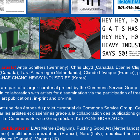
 artists:
Antje Schiffers (Germany), Chris Lloyd (Canada), Etienne Cliq
Canada), Lara Almárcegui (Netherlands), Claude Lévêque (France), p
-HAE CHANG HEAVY INDUSTRIES (Korea)
 are part of a larger curatorial project by the Commons Service Group.
n collaboration with artists for dissemination via the participation of fre
rt publications, in-print and on-line.
ont une des étapes du projet curatorial du Commons Service Group. Ce
ar les artistes et disséminés grâce à la collaboration des publications gr
. Le Commons Service Group déclare l'art ZONE HORS AGCS.
g publications:
L'Art Même (Belgium), Fucking Good Art (Netherlands)
ce), multitudes.samizdat.net (France), Nero (Italy), republicart.net & 
ize.ca (Canada), Variant (UK)