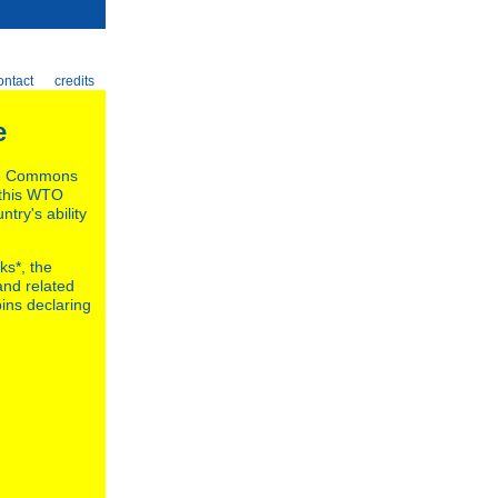
ontact
credits
e
the Commons
 this WTO
try's ability
ks*, the
nd related
pins declaring