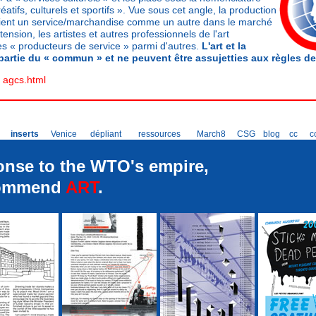
éatifs, culturels et sportifs ». Vue sous cet angle, la production
vient un service/marchandise comme un autre dans le marché
tension, les artistes et autres professionnels de l'art
s « producteurs de service » parmi d'autres.
L'art et la
 partie du « commun » et ne peuvent être assujetties aux règles de
:
agcs.html
inserts
Venice
dépliant
ressources
March8
CSG
blog
cc
c
onse to the WTO's empire,
commend
ART
.