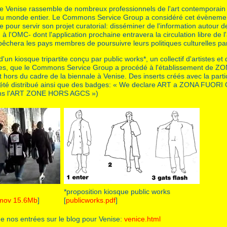
e Venise rassemble de nombreux professionnels de l'art contemporain
u monde entier. Le Commons Service Group a considéré cet évèneme
 pour servir son projet curatorial: disséminer de l'information autour 
à l'OMC- dont l'application prochaine entravera la circulation libre de l'
pêchera les pays membres de poursuivre leurs politiques culturelles part
 d'un kiosque tripartite conçu par public works*, un collectif d'artistes et 
es, que le Commons Service Group a procédé à l'établissement de 
hors du cadre de la biennale à Venise. Des inserts créés avec la parti
t été distribué ainsi que des badges: « We declare ART a ZONA FUORI G
ons l'ART ZONE HORS AGCS »)
*proposition kiosque public works
.mov 15.6Mb
]
[
publicworks.pdf
]
e nos entrées sur le blog pour Venise:
venice.html